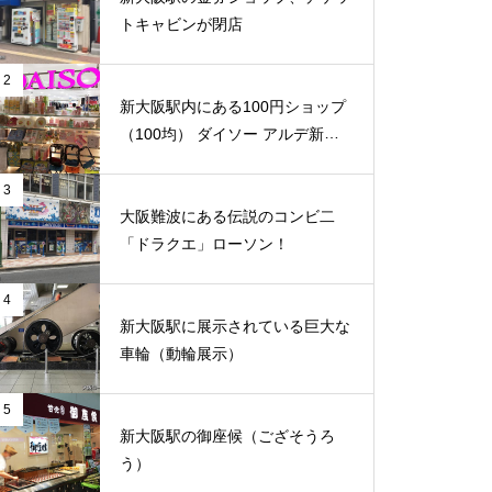
トキャビンが閉店
2
新大阪駅内にある100円ショップ
（100均） ダイソー アルデ新大
阪店
3
大阪難波にある伝説のコンビ二
「ドラクエ」ローソン！
4
新大阪駅に展示されている巨大な
車輪（動輪展示）
5
新大阪駅の御座候（ござそうろ
う）