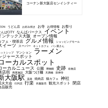
コーナン新大阪店センイシティー
お寺
お祭り
うどん店
お得情報
EON
お好み焼き
イベント
なんばパークス
なんばCITY
インテックス大阪
オープン情報
グルメ情報
カフェ・喫茶店
ショッピングモール
スイーツ
スーパー
ネットカフェ
パン屋さん
ラーメン
マンション
ペットシップ
レジャースポット
ローカルスポット
史跡
ローカルニュース
公園
博物館
名物店
商店街
大阪つけ麺
商業施設
天満橋
崇禅寺
新大阪駅
神社
焼肉店
猫カフェ
温泉
行楽
閉店
花火大会
観光スポット
行列店
衣服販売
食品販売