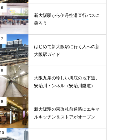
6
新大阪駅から伊丹空港直行バスに
乗ろう
7
はじめて新大阪駅に行く人への新
大阪駅ガイド
8
大阪九条の珍しい川底の地下道、
安治川トンネル（安治川隧道）
9
新大阪駅の東改札前通路にエキマ
ルキッチン＆ストアがオープン
10