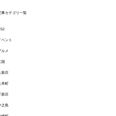
記事カテゴリ一覧
SJ
イベント
グルメ
三国
上新庄
上本町
下新庄
中之島