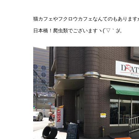
猫カフェやフクロウカフェなんてのもあります
日本橋！爬虫類でございますヽ(´▽｀;)/。