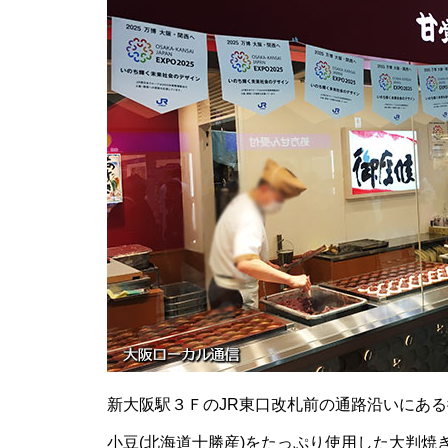
新大阪駅３ＦのJR東口改札前の通路沿いにあ
小豆(北海道十勝産)をたっぷり使用した大判焼