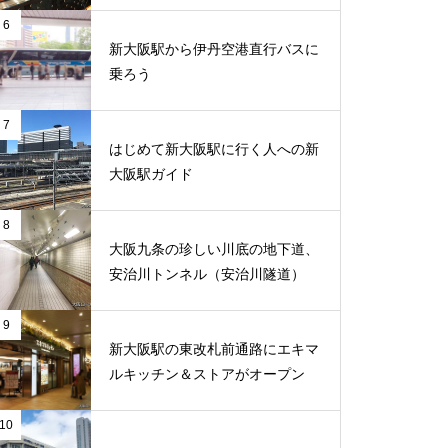
6
新大阪駅から伊丹空港直行バスに
乗ろう
7
はじめて新大阪駅に行く人への新
大阪駅ガイド
8
大阪九条の珍しい川底の地下道、
安治川トンネル（安治川隧道）
9
新大阪駅の東改札前通路にエキマ
ルキッチン＆ストアがオープン
10