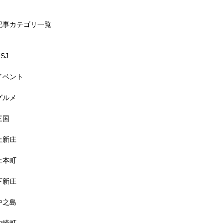
記事カテゴリ一覧
SJ
イベント
グルメ
三国
上新庄
上本町
下新庄
中之島