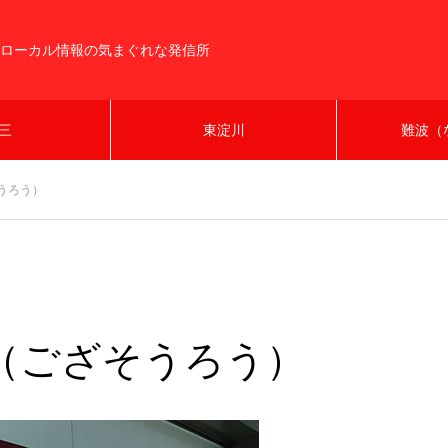
ローカル情報の気まぐれな発信所
三
東淀川
難波（
うろう）
（ござそうろう）