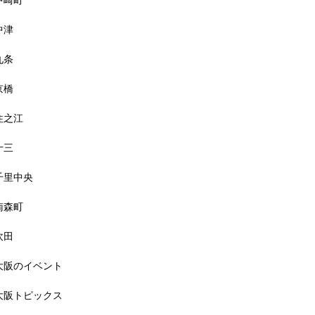
中崎町
中津
九条
京橋
住之江
十三
千里中央
南森町
吹田
大阪のイベント
大阪トピックス