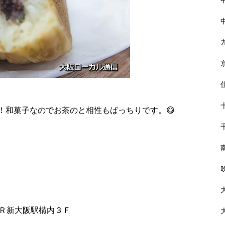
！和菓子なのでお茶のと相性もばっちりです。😋
ＪＲ新大阪駅構内３Ｆ