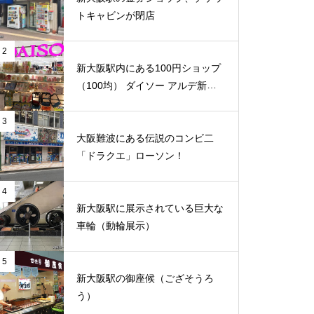
トキャビンが閉店
2
新大阪駅内にある100円ショップ
（100均） ダイソー アルデ新大
阪店
3
大阪難波にある伝説のコンビ二
「ドラクエ」ローソン！
4
新大阪駅に展示されている巨大な
車輪（動輪展示）
5
新大阪駅の御座候（ござそうろ
う）