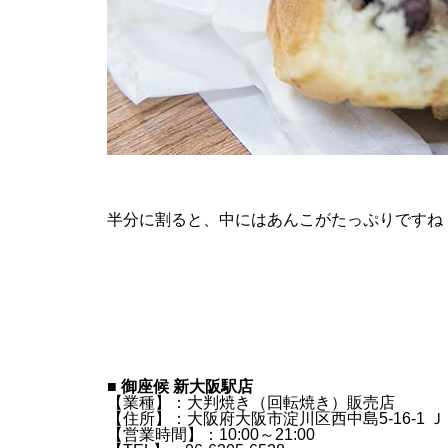
半分に割ると、中にはあんこがたっぷりですね
■
御座候 新大阪駅店
【業種】：大判焼き（回転焼き）販売店
【住所】：大阪府大阪市淀川区西中島5-16-1 
【営業時間】：10:00～21:00