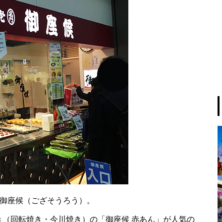
る御座候（ござそうろう）。
き（回転焼き・今川焼き）の「御座候 赤あん」が人気の