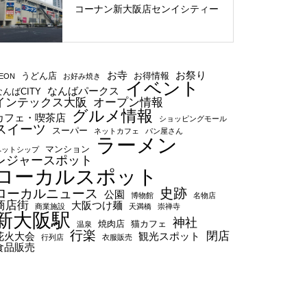
コーナン新大阪店センイシティー
お寺
お祭り
うどん店
お得情報
EON
お好み焼き
イベント
なんばパークス
なんばCITY
インテックス大阪
オープン情報
グルメ情報
カフェ・喫茶店
ショッピングモール
スイーツ
スーパー
ネットカフェ
パン屋さん
ラーメン
マンション
ペットシップ
レジャースポット
ローカルスポット
史跡
ローカルニュース
公園
博物館
名物店
商店街
大阪つけ麺
商業施設
天満橋
崇禅寺
新大阪駅
神社
焼肉店
猫カフェ
温泉
行楽
閉店
花火大会
観光スポット
行列店
衣服販売
食品販売