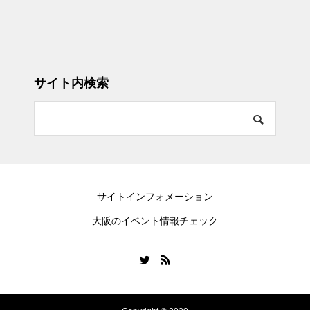
サイト内検索
サイトインフォメーション
大阪のイベント情報チェック