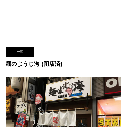
十三
麺のようじ海 (閉店済)