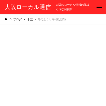
大阪のローカル情報の気ま
大阪ローカル通信
ぐれな発信所
ブログ
十三
麺のようじ海 (閉店済)