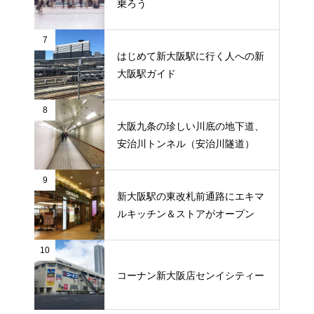
乗ろう
7
はじめて新大阪駅に行く人への新
大阪駅ガイド
8
大阪九条の珍しい川底の地下道、
安治川トンネル（安治川隧道）
9
新大阪駅の東改札前通路にエキマ
ルキッチン＆ストアがオープン
10
コーナン新大阪店センイシティー