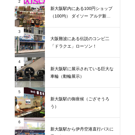
2
新大阪駅内にある100円ショップ
（100均） ダイソー アルデ新大
阪店
3
大阪難波にある伝説のコンビ二
「ドラクエ」ローソン！
4
新大阪駅に展示されている巨大な
車輪（動輪展示）
5
新大阪駅の御座候（ござそうろ
う）
6
新大阪駅から伊丹空港直行バスに