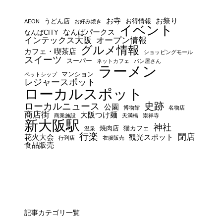
お寺
お祭り
うどん店
お得情報
AEON
お好み焼き
イベント
なんばパークス
なんばCITY
インテックス大阪
オープン情報
グルメ情報
カフェ・喫茶店
ショッピングモール
スイーツ
スーパー
ネットカフェ
パン屋さん
ラーメン
マンション
ペットシップ
レジャースポット
ローカルスポット
史跡
ローカルニュース
公園
博物館
名物店
商店街
大阪つけ麺
商業施設
天満橋
崇禅寺
新大阪駅
神社
焼肉店
猫カフェ
温泉
行楽
閉店
花火大会
観光スポット
行列店
衣服販売
食品販売
記事カテゴリ一覧