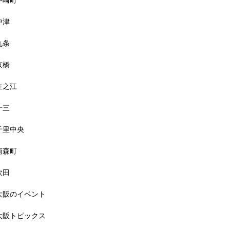
中崎町
中津
九条
京橋
住之江
十三
千里中央
南森町
吹田
大阪のイベント
大阪トピックス