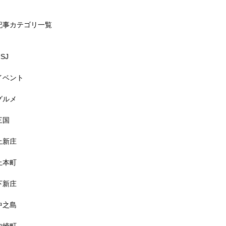
記事カテゴリ一覧
SJ
イベント
グルメ
三国
上新庄
上本町
下新庄
中之島