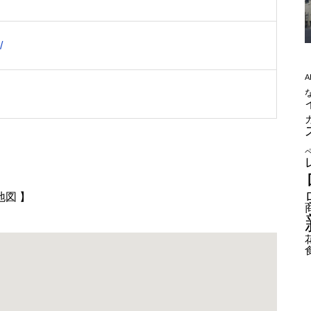
/
A
図 】