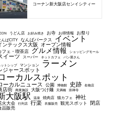
コーナン新大阪店センイシティー
お寺
お祭り
うどん店
お得情報
EON
お好み焼き
イベント
なんばパークス
なんばCITY
インテックス大阪
オープン情報
グルメ情報
カフェ・喫茶店
ショッピングモール
スイーツ
スーパー
ネットカフェ
パン屋さん
ラーメン
マンション
ペットシップ
レジャースポット
ローカルスポット
史跡
ローカルニュース
公園
博物館
名物店
商店街
大阪つけ麺
商業施設
天満橋
崇禅寺
新大阪駅
神社
焼肉店
猫カフェ
温泉
行楽
閉店
花火大会
観光スポット
行列店
衣服販売
食品販売