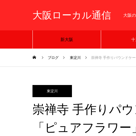
大阪ローカル通信
大阪の
新大阪
十
ブログ
東淀川
崇禅寺 手作りパウンドケ
東淀川
崇禅寺 手作りパ
「ピュアフラワー