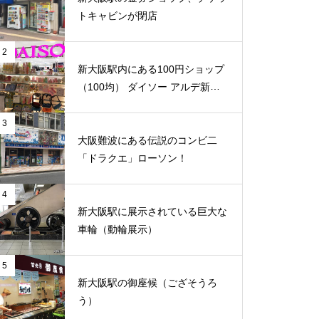
トキャビンが閉店
2
新大阪駅内にある100円ショップ
（100均） ダイソー アルデ新大
阪店
3
大阪難波にある伝説のコンビ二
「ドラクエ」ローソン！
4
新大阪駅に展示されている巨大な
車輪（動輪展示）
5
新大阪駅の御座候（ござそうろ
う）