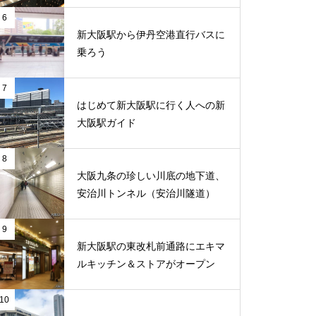
6
新大阪駅から伊丹空港直行バスに
乗ろう
7
はじめて新大阪駅に行く人への新
大阪駅ガイド
8
大阪九条の珍しい川底の地下道、
安治川トンネル（安治川隧道）
9
新大阪駅の東改札前通路にエキマ
ルキッチン＆ストアがオープン
10