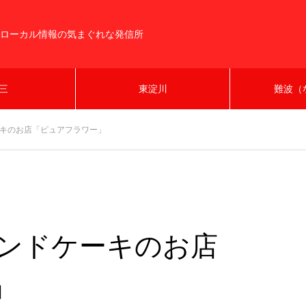
ローカル情報の気まぐれな発信所
三
東淀川
難波（
ーキのお店「ピュアフラワー」
ウンドケーキのお店
」