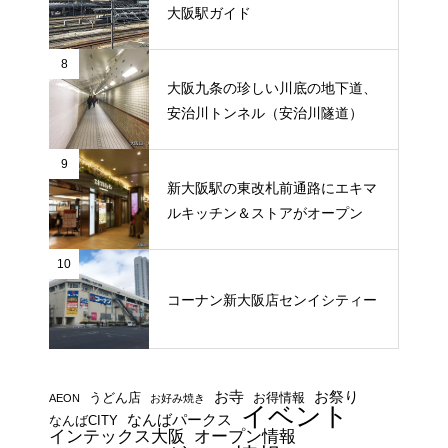
大阪駅ガイド
8
大阪九条の珍しい川底の地下道、
安治川トンネル（安治川隧道）
9
新大阪駅の東改札前通路にエキマ
ルキッチン＆ストアがオープン
10
コーナン新大阪店センイシティー
お寺
お祭り
うどん店
お得情報
AEON
お好み焼き
イベント
なんばパークス
なんばCITY
インテックス大阪
オープン情報