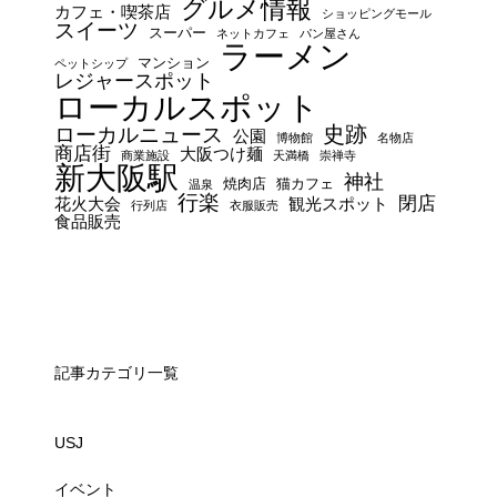
グルメ情報
カフェ・喫茶店
ショッピングモール
スイーツ
スーパー
ネットカフェ
パン屋さん
ラーメン
マンション
ペットシップ
レジャースポット
ローカルスポット
史跡
ローカルニュース
公園
博物館
名物店
商店街
大阪つけ麺
商業施設
天満橋
崇禅寺
新大阪駅
神社
焼肉店
猫カフェ
温泉
行楽
閉店
花火大会
観光スポット
行列店
衣服販売
食品販売
記事カテゴリ一覧
USJ
イベント