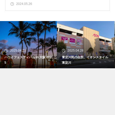
2024.05.26
2025.04.28
2024.11.24
 in 大阪 202
東淀川民の台所、イオンスタイル
ダイソー新大阪店が
東淀川
閉店